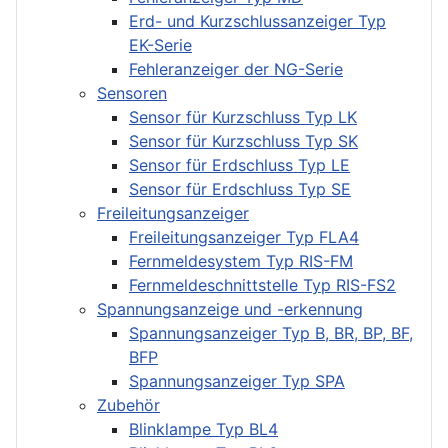
Erd- und Kurzschlussanzeiger Typ
EK-Serie
Fehleranzeiger der NG-Serie
Sensoren
Sensor für Kurzschluss Typ LK
Sensor für Kurzschluss Typ SK
Sensor für Erdschluss Typ LE
Sensor für Erdschluss Typ SE
Freileitungsanzeiger
Freileitungsanzeiger Typ FLA4
Fernmeldesystem Typ RIS-FM
Fernmeldeschnittstelle Typ RIS-FS2
Spannungsanzeige und -erkennung
Spannungsanzeiger Typ B, BR, BP, BF,
BFP
Spannungsanzeiger Typ SPA
Zubehör
Blinklampe Typ BL4