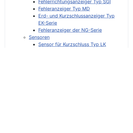
Fehlerrichtungsanzeiger Typ SGI
Fehleranzeiger Typ MD
Erd- und Kurzschlussanzeiger Typ
EK-Serie
Fehleranzeiger der NG-Serie
Sensoren
Sensor für Kurzschluss Typ LK
Sensor für Kurzschluss Typ SK
Sensor für Erdschluss Typ LE
Sensor für Erdschluss Typ SE
Freileitungsanzeiger
Freileitungsanzeiger Typ FLA4
Fernmeldesystem Typ RIS-FM
Fernmeldeschnittstelle Typ RIS-FS2
Spannungsanzeige und -erkennung
Spannungsanzeiger Typ B, BR, BP, BF,
BFP
Spannungsanzeiger Typ SPA
Zubehör