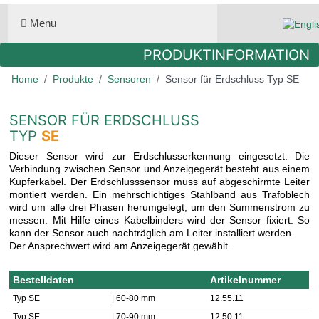
Select you
Menu
PRODUKTINFORMATION
Home
Produkte
Sensoren
Sensor für Erdschluss Typ SE
SENSOR FÜR ERDSCHLUSS
TYP
SE
Dieser Sensor wird zur Erdschlusserkennung eingesetzt. Die
Verbindung zwischen Sensor und Anzeigegerät besteht aus einem
Kupferkabel. Der Erdschlusssensor muss auf abgeschirmte Leiter
montiert werden. Ein mehrschichtiges Stahlband aus Trafoblech
wird um alle drei Phasen herumgelegt, um den Summenstrom zu
messen. Mit Hilfe eines Kabelbinders wird der Sensor fixiert. So
kann der Sensor auch nachträglich am Leiter installiert werden.
Der Ansprechwert wird am Anzeigegerät gewählt.
Bestelldaten
Artikelnummer
Typ SE
| 60-80 mm
12.55.11
Typ SE
| 70-90 mm
12.50.11