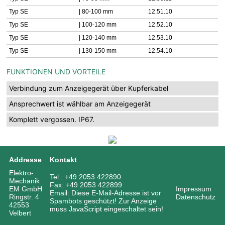
Typ SE
| 80-100 mm
12.51.10
Typ SE
| 100-120 mm
12.52.10
Typ SE
| 120-140 mm
12.53.10
Typ SE
| 130-150 mm
12.54.10
FUNKTIONEN UND VORTEILE
Verbindung zum Anzeigegerät über Kupferkabel
Ansprechwert ist wählbar am Anzeigegerät
Komplett vergossen. IP67.
Addresse
Kontakt
Elektro-
Tel.: +49 2053 422890
Mechanik
Fax: +49 2053 422899
EM GmbH
Impressum
Email:
Diese E-Mail-Adresse ist vor
Ringstr. 4
Datenschutz
Spambots geschützt! Zur Anzeige
42553
muss JavaScript eingeschaltet sein!
Velbert